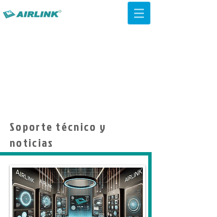
AirLink — 4G/5G AI Camera ·
Wi-Fi HaLow · Cloud Platform
Try Platform Free →
Soporte técnico y
noticias