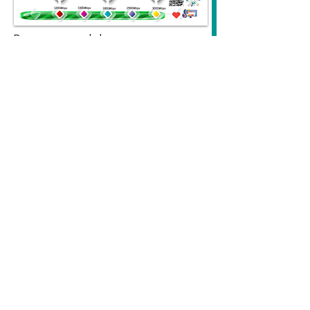
​​Descargar controlador
Obtener enlace RTL8812_8814
Cámara IP 4G PC CMS (modificar
20200501)
Obtenga el enlace
Download Catalog