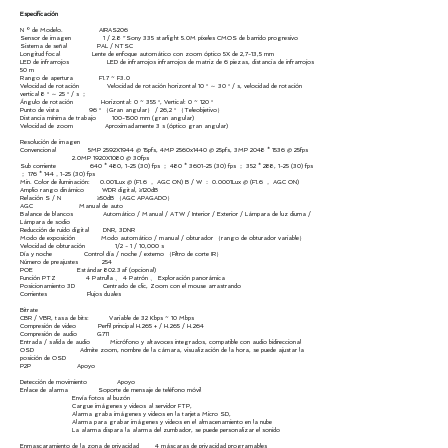
Especificación
N º de Modelo. AIRAS206
Sensor de imagen 1 / 2.8 ”Sony 335 starlight 5.0M píxeles CMOS de barrido progresivo
Sistema de señal PAL / NTSC
Longitud focal Lente de enfoque automático con zoom óptico 5X de 2,7-13,5 mm
LED de infrarrojos LED de infrarrojos infrarrojos de matriz de 6 piezas, distancia de infrarrojos
50 m
Rango de apertura F1.7 ~ F3.0
Velocidad de rotación Velocidad de rotación horizontal 10 ° ～ 30 ° / s, velocidad de rotación
vertical 8 ° ～ 25 ° / s ；
Ángulo de rotación Horizontal: 0 ~ 355 °, Vertical: 0 ~ 120 °
Punto de vista 96 ° （Gran angular） / 26,2 ° （Teleobjetivo）
Distancia mínima de trabajo
100-1500
mm (gran angular)
Velocidad de zoom Aproximadamente 3 s (óptico gran angular)
Resolución de imagen
Convencional 5MP 2592X1944 @ 15pfs, 4MP 2560x1440 @ 25pfs, 3MP 2048 * 1536 @ 25fps
2.0MP 1920X1080 @ 30fps
Sub corriente 640 * 480, 1-25 (30) fps ； 480 *
3601-25 (30)
fps ； 352 * 288, 1-25 (30) fps
； 176 * 144，1-25 (30) fps
Min. Color de iluminación: 0.001Lux @ (F1.6 ， AGC ON) B / W ： 0.0001Lux @ (F1.6 ， AGC ON)
Amplio rango dinámico WDR digital, ≥120dB
Relación S / N ≥50dB （AGC APAGADO）
AGC Manual de auto
Balance de blancos Automático / Manual / ATW / Interior / Exterior / Lámpara de luz diurna /
Lámpara de sodio
Reducción de ruido digital DNR, 3DNR
Modo de exposición Modo automático / manual / obturador （rango de obturador variable）
Velocidad de obturación 1/2 - 1 / 10,000 s
Día y noche Control día / noche / externo （Filtro de corte IR）
Número de preajustes 254
POE Estándar 802.3af (opcional)
Función PTZ 4 Patrulla 、 4 Patrón 、 Exploración panorámica
Posicionamiento 3D Centrado de clic, Zoom con el mouse arrastrando
Corrientes Flujos duales
Bitrate
CBR / VBR, tasa de bits: Variable de 32 Kbps ~ 10 Mbps
Compresión de video Perfil principal H.265 + / H.265 / H.264
Compresión de audio G711
Entrada / salida de audio Micrófono y altavoces integrados, compatible con audio bidireccional
OSD Admite zoom, nombre de la cámara, visualización de la hora, se puede ajustar la
posición de OSD
P2P Apoyo
Detección de movimiento Apoyo
Enlace de alarma Soporte de mensaje de teléfono móvil
Envía fotos al buzón
Cargue imágenes y videos al servidor FTP,
Alarma graba imágenes y videos en la tarjeta Micro SD,
Alarma para grabar imágenes y videos en el almacenamiento en la nube
La alarma dispara la alarma del zumbador, se puede personalizar el sonido
Enmascaramiento de la zona de privacidad 4 máscaras de privacidad programables