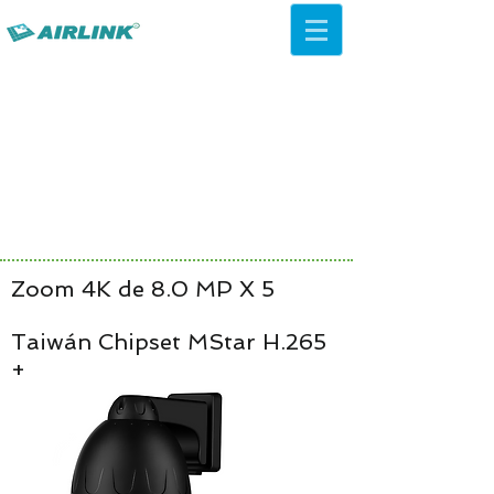
AirLink — 4G/5G AI Camera ·
Wi-Fi HaLow · Cloud Platform
Try Platform Free →
Zoom 4K de 8.0 MP X 5
Taiwán Chipset MStar H.265
+