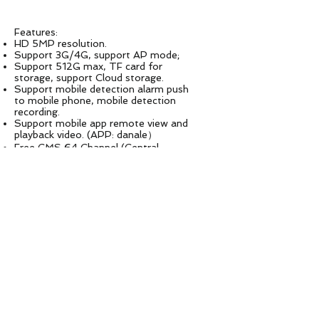
Features:
HD 5MP resolution.
Support 3G/4G, support AP mode;
Support 512G max, TF card for
storage, support Cloud storage.
Support mobile detection alarm push
to mobile phone, mobile detection
recording.
Support mobile app remote view and
playback video. (APP: danale）
Free CMS 64 Channel (Central
Management Software)
Chipset MStar
Support RTMP protocol (option)
Specification
Model No. ASP200-5.0MP
Image sensor 1/2.8” Sony 335 starlight 5.0M Pixels Progressive Scan CMOS
Signal System PAL/NTSC
Focal length 2.7-13.5 mm 5X optical zoom auto focus lens
IR LEDS 6pcs array infrared IR LEDs, IR Distance 50m
Aperture Range F1.7~F3.0
Rotation Speed Horizontal Rotation Speed 10°～30°/s, Vertical rotation speed 8°～25°/s；
Rotation Angle Horizontal: 0~355°, Vertical: 0~120°
Angle of View 96°（Wide）/26.2°（Tele）
Min working distance 100-1500mm(Wide-Tele)
Zoom speed Approx 3s(Optical Wide-Tele)
Image Resolution
Main stream
5MP 2592X1944,2560x1440, 2304*1296@25fps ,2.0MP
1920X1080@30fps
2.0MP 1920X1080@30fps
sub-stream 640*480，1-25(30)fps；480
*3601
-25(30)fps；352*288，1-25(30)fps；
176*144，1-25(30)fps
Min. Illumination Color： 0.001Lux@(F1.6，AGC ON) B/W：0.0001Lux@(F1.6，AGC ON)
Wide dynamic range Digital WDR，≥120dB
S / N ratio ≥50dB（AGC OFF）