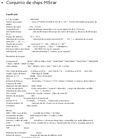
Conjunto de chips MStar
Especificación
N º de Modelo. AIRAS201
Sensor de imagen Sony STARVIS IMX415 8.0M de 1 / 2.8 ” CMOS de barrido progresivo de
píxeles
Sistema de señal PAL / NTSC
Longitud focal Lente de enfoque automático con zoom óptico 5X de 2,7-13,5 mm
LED de infrarrojos LED de infrarrojos infrarrojos de matriz de 6 piezas, distancia de infrarrojos
50 m
Rango de apertura F1.7 ~ F3.0
Velocidad de rotación Velocidad de rotación horizontal 10 ° ～ 30 ° / s, velocidad de rotación
vertical 8 ° ～ 25 ° / s ；
Ángulo de rotación Horizontal: 0 ~ 355 °, Vertical: 0 ~ 120 °
Punto de vista 96 ° （Gran angular） / 26,2 ° （Teleobjetivo）
Distancia mínima de trabajo
100-1500
mm (gran angular)
Velocidad de zoom Aproximadamente 3 s (óptico gran angular)
Resolución de imagen
Convencional 3840 * 2160 @ 20fps, 3072 * 2048/2592 * 1944/2560 * 1440/2304 * 1296/2048
* 1536 / 1080P / 960P @ 30fps
Sub corriente 720 * 480D1 / VGA / 640 * 360 / CIF a 30 fps
Min. Color de iluminación: 0.001Lux @ (F1.6 ， AGC ON) B / W ： 0.0001Lux @ (F1.6 ， AGC ON)
Amplio rango dinámico WDR digital, ≥120dB
Relación S / N ≥50dB （AGC APAGADO）
AGC Manual de auto
Balance de blancos Automático / Manual / ATW / Interior / Exterior / Lámpara de luz diurna /
Lámpara de sodio
Reducción de ruido digital DNR, 3DNR
Modo de exposición Modo automático / manual / obturador （rango de obturador variable）
Velocidad de obturación 1/2 - 1 / 10,000 s
Día y noche Control día / noche / externo （Filtro de corte IR）
Número de preajustes 254
POE Estándar 802.3af (opcional)
Función PTZ 4 Patrulla 、 4 Patrón 、 Exploración panorámica
Posicionamiento 3D Centrado de clic, Zoom con el mouse arrastrando
Corrientes Flujos duales
Bitrate
CBR / VBR, tasa de bits: Variable de 32 Kbps ~ 10 Mbps
Compresión de video Perfil principal H.265 + / H.265 / H.264
Compresión de audio G711
Entrada / salida de audio Micrófono y altavoces integrados, compatible con audio bidireccional
OSD Admite zoom, nombre de la cámara, visualización de la hora, se puede ajustar la
posición de OSD
P2P Apoyo
Detección de movimiento Apoyo
Enlace de alarma Soporte de mensaje de teléfono móvil
Envía fotos al buzón