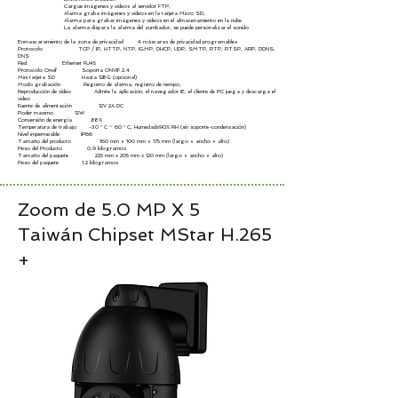
Cargue imágenes y videos al servidor FTP,
Alarma graba imágenes y videos en la tarjeta Micro SD,
Alarma para grabar imágenes y videos en el almacenamiento en la nube
La alarma dispara la alarma del zumbador, se puede personalizar el sonido
Enmascaramiento de la zona de privacidad 4 máscaras de privacidad programables
Protocolo TCP / IP, HTTP, NTP, IGMP, DHCP, UDP, SMTP, RTP, RTSP, ARP, DDNS,
DNS
Red Ethernet RJ45
Protocolo Onvif Soporta ONVIF 2.4
Mini tarjeta SD Hasta 128G (opcional)
Modo grabación Registro de alarma, registro de tiempo,
Reproducción de vídeo Admite la aplicación, el navegador IE, el cliente de PC juega y descarga el
video
Fuente de alimentación 12V 2A DC
Poder maximo 12W
Conversión de energía 88%
Temperatura de trabajo -30 ° C ~ 60 ° C, Humedad≤90% RH (sin soporte-condensación)
Nivel impermeable IP66
Tamaño del producto 160 mm × 100 mm × 175 mm (largo × ancho × alto)
Peso del Producto 0,9 kilogramos
Tamaño del paquete 225 mm x 205 mm x 120 mm (largo × ancho × alto)
Peso del paquete 1,2 kilogramos
Zoom de 5.0 MP X 5
Taiwán Chipset MStar H.265
+