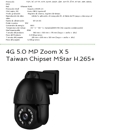
Protocolo TCP / IP, HTTP, NTP, IGMP, DHCP, UDP, SMTP, RTP, RTSP, ARP, DDNS,
DNS
Red Ethernet RJ45
Protocolo Onvif Soporta ONVIF 2.4
Mini tarjeta SD Hasta 128G (opcional)
Modo grabación Registro de alarma, registro de tiempo,
Reproducción de vídeo Admite la aplicación, el navegador IE, el cliente de PC juega y descarga el
video
Fuente de alimentación 12V 2A DC
Poder maximo 12W
Conversión de energía 88%
Temperatura de trabajo -30 ° C ~ 60 ° C, Humedad≤90% RH (Sin soporte-condensación)
Nivel impermeable IP66
Tamaño del producto 160 mm × 100 mm × 175 mm (largo × ancho × alto)
Peso del Producto 0,9 kilogramos
Tamaño del paquete 225 mm x 205 mm x 120 mm (largo × ancho × alto)
Peso del paquete 1,2 kilogramos
4G 5.0 MP Zoom X 5
Taiwan Chipset MStar H.265+