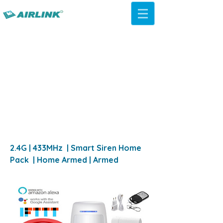
AirLink — 4G/5G AI Camera ·
Wi-Fi HaLow · Cloud Platform
Try Platform Free →
Soluciones de sensores de 433MhZ
2.4G | 433MHz | Smart Siren Home
Pack | Home Armed | Armed