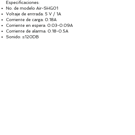
Especificaciones:
No. de modelo Air-SHG01
Voltaje de entrada: 5 V / 1A
Corriente de carga: 0.18A
Corriente en espera: 0.03-0.09A
Corriente de alarma: 0.18-0.5A
Sonido: ≤120DB
Capacidad de la batería: 3,7 V 650 mAh
Corriente nocturna: 0.09-0.14A
Distancia RF433: ≤100 metros
Distancia de la red inalámbrica: dentro de
los 30 metros
Controles remotos agregables: 5
433 accesorios añadidos: 20
Tamaño del producto: diámetro 82 mm x
30 mm / 8.23x1.18in
El paquete contiene: 1 puerta de enlace
inalámbrica de 2,4 GHz, 2 X sensor de
infrarrojos del cuerpo humano, 2 X timbre,
2 X control remoto
Notas:
Puede haber una diferencia de 1 a 3 mm
debido a la medición manual.
Debido a la pantalla diferente y a la luz