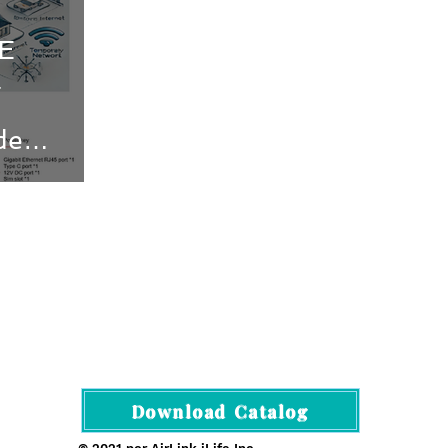
E
l
de
Download Catalog