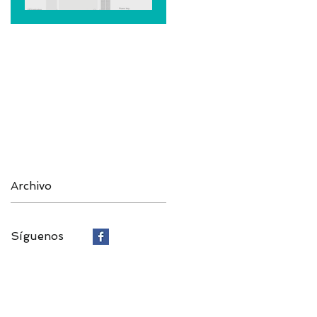
interiores
: el
futuro de
la
conectivi
dad 5G
de alta
velocidad
Archivo
Síguenos