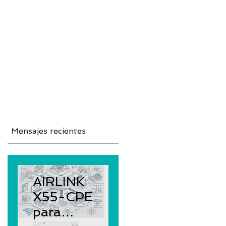
ud Platform
Try Platform Free →
ilancia
新網頁
Redes
More
Mensajes recientes
AIRLINK
X55-CPE
para