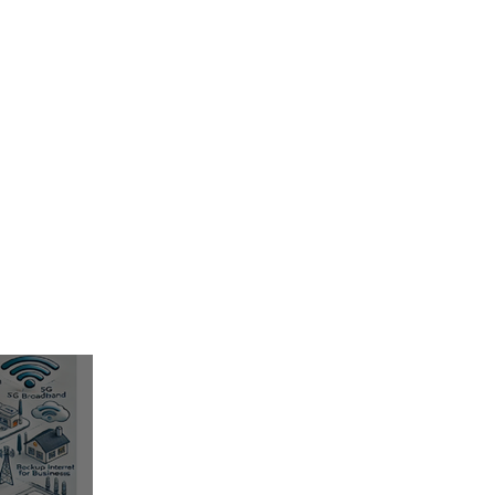
4G/5G AI Camera · Wi-Fi HaLow · Clo
gilancia
Soluciones de vigilancia
Soluciones de vig