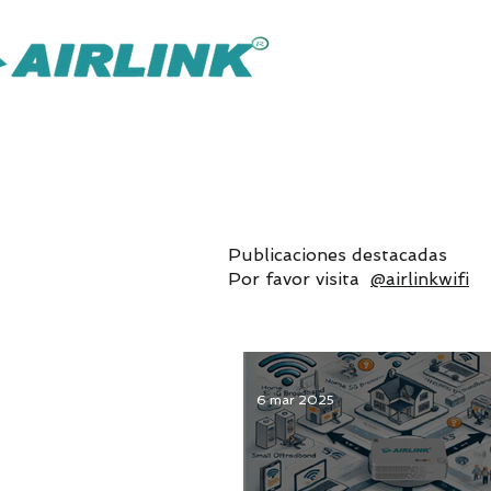
AirLink — 
Solución Omni de IOT más inteligente
Soluciones de vi
Publicaciones destacadas
Por favor visita
@airlinkwifi
6 mar 2025