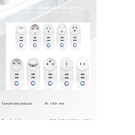
Salida inteligente
Modelo AirLink AIR-SMG-SK
Tipo de Reino Unido / UE / EE. UU. / AU
Tamaño del producto 81
x 69
mm
Tensión de funcionamiento
100-240 V / 50 Hz-60 Hz
15
A