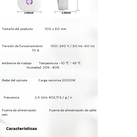
Tamaño del producto
100 x 60 mm
Tensión de funcionamiento
100-240 V / 50 Hz-60 Hz
10 A
Ambiente de trabajo
Temperatura -10 ℃ ~ 45 ℃
Humedad: 20% -80%
Poder del cojinete
Carga resistiva 2000W
Frecuencia 2,4 GHz 802,11 b / g / n
Fuente de alimentación
Fuente de alimentación de cable
cero
Características