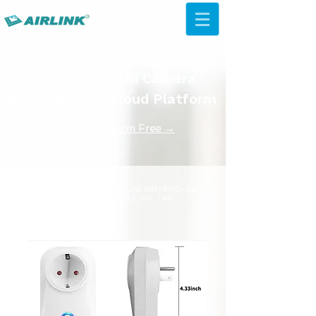
AirLink — 4G/5G AI Camera ·
Wi-Fi HaLow · Cloud Platform
Try Platform Free →
Salida inteligente
Modelo AirLink AIR-SMG-SK
Tipo de Reino Unido / UE / EE. UU. / AU